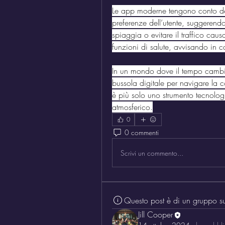
Le app moderne tengono conto dell
preferenze dell’utente, suggerendo
spiaggia o evitare il traffico ca
funzioni di salute, avvisando in c
In un mondo dove il tempo cambia
bussola digitale per navigare la
è più solo uno strumento tecnologic
atmosferico.
0
0 commenti
Scrivi un commento...
Questo post è di un gruppo s
Jill Cooper