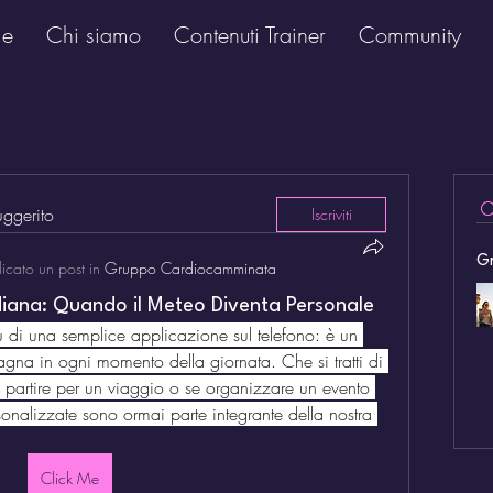
e
Chi siamo
Contenuti Trainer
Community
uggerito
Iscriviti
Gr
icato un post in
Gruppo Cardiocamminata
iana: Quando il Meteo Diventa Personale
ù di una semplice applicazione sul telefono: è un 
gna in ogni momento della giornata. Che si tratti di 
partire per un viaggio o se organizzare un evento 
sonalizzate sono ormai parte integrante della nostra 
Click Me