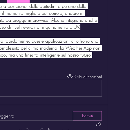
a posizione, delle abitudini e persino delle 
 il momento migliore per correre, andare in 
usato da piogge improvvise. Alcune integrano anche 
aso di livelli elevati di inquinamento o UV.
 rapidamente, queste applicazioni ci offrono una 
 complessità del clima moderno. La Weather App non 
o, ma una finestra intelligente sul nostro futuro 
3 visualizzazioni
uggerito
Iscriviti