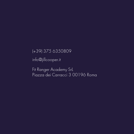
(+39) 375 6350809
info@jillcooper.it
Fit Ranger Academy SrL
Piazza dei Carracci 3 00196 Roma