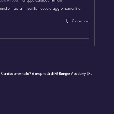
cato un post in
Gruppo Cardiocamminata
terti ad altri iscritti, ricevere aggiornamenti e 
0 commenti
Cardiocamminat
a® è proprietà di Fit Ranger Academy SRL