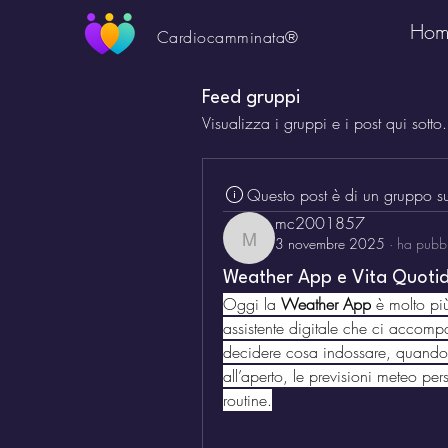
Hom
Cardiocamminata®
Feed gruppi
Visualizza i gruppi e i post qui sotto.
Questo post è di un gruppo s
mc2001857
3 novembre 2025
·
ha pubbl
mc2001857
Weather App e Vita Quotid
Oggi la 
Weather App
 è molto pi
assistente digitale che ci accompa
decidere cosa indossare, quando 
all’aperto, le previsioni meteo per
routine.