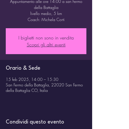
Appuntamento alle ore 14:00 a san Fermo
della Battaglia
livello medio, 5 km
Coach: Michela Corti
I biglietti non sono in vendita
Scopri gli altri eventi
Orario & Sede
15 feb 2025, 14:00 – 15:30
San Fermo della Battaglia, 22020 San Fermo
della Battaglia CO, Italia
Condividi questo evento