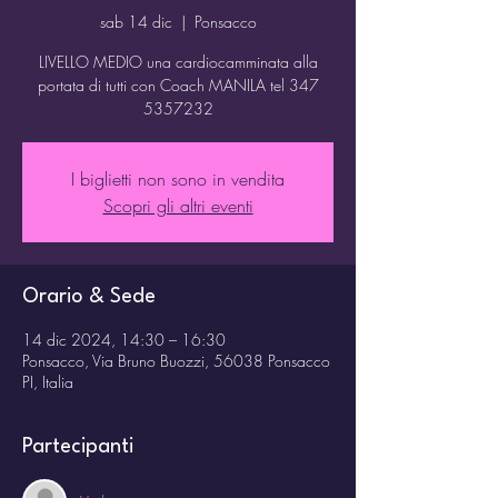
sab 14 dic
  |  
Ponsacco
LIVELLO MEDIO una cardiocamminata alla
portata di tutti con Coach MANILA tel 347
5357232
I biglietti non sono in vendita
Scopri gli altri eventi
Orario & Sede
14 dic 2024, 14:30 – 16:30
Ponsacco, Via Bruno Buozzi, 56038 Ponsacco
PI, Italia
Partecipanti