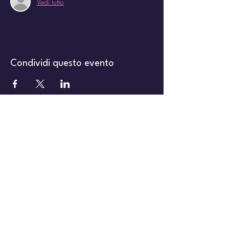
Vedi tutto
Condividi questo evento
Cardiocamminata®
(+39)
375 6350809
info@jillcooper.it
Fit Ranger Academy SrL
Piazza dei Carracci 3 00196 Roma