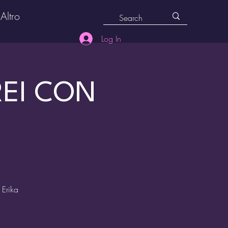
Altro
Log In
REI CON
Erika